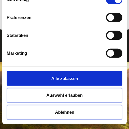
Präferenzen
Statistiken
Login
Druckversion
|
Sitemap
Webansicht
© Leinenlos
Marketing
Alle zulassen
Auswahl erlauben
Ablehnen